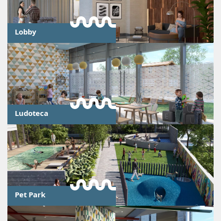
Lobby
Ludoteca
Pet Park