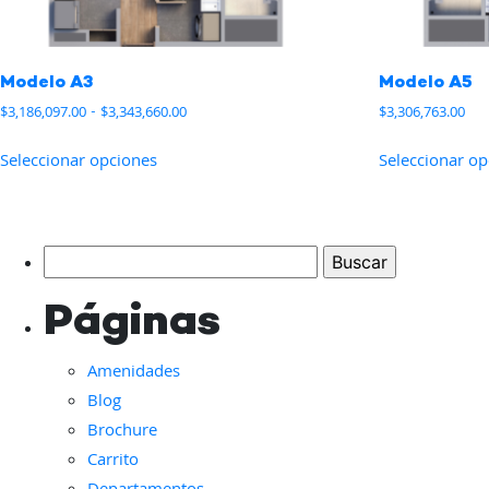
Modelo A3
Modelo A5
Rango
$
3,186,097.00
-
$
3,343,660.00
$
3,306,763.00
de
Este
precios:
Seleccionar opciones
Seleccionar o
producto
desde
tiene
$3,186,097.00
hasta
múltiples
$3,343,660.00
variantes.
Buscar:
Las
opciones
Páginas
se
pueden
Amenidades
elegir
Blog
en
Brochure
la
Carrito
página
de