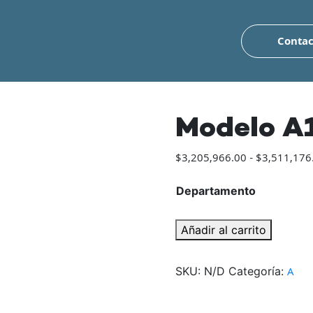
Contac
Modelo A
$
3,205,966.00
-
$
3,511,176
Departamento
Modelo
Añadir al carrito
A1
cantidad
SKU:
N/D
Categoría:
A