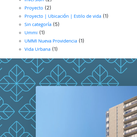
Inversión
Proyecto
(2)
Proyecto | Ubicación | Estilo de vida
(1)
Sin categoría
(5)
Ummi
(1)
UMMI Nueva Providencia
(1)
Vida Urbana
(1)