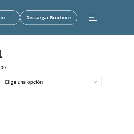
to
Descargar Brochure
1
Rango
.00
de
precios:
desde
$3,205,966.00
hasta
$3,511,176.00