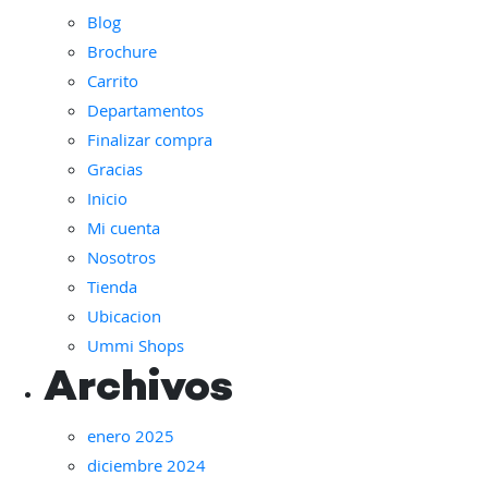
elegir
elegir
Blog
en
en
Brochure
la
la
Carrito
página
página
de
de
Departamentos
producto
producto
Finalizar compra
Gracias
Inicio
Mi cuenta
Nosotros
Tienda
Ubicacion
Ummi Shops
Archivos
enero 2025
diciembre 2024