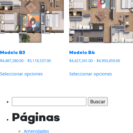
se
se
pueden
pueden
elegir
elegir
en
en
la
la
página
página
de
de
Modelo B3
Modelo B4
producto
producto
Rango
Rango
$
4,487,280.00
-
$
5,118,537.00
$
4,427,241.00
-
$
4,993,459.00
de
de
Este
Este
precios:
precios
Seleccionar opciones
Seleccionar opciones
producto
producto
desde
desde
tiene
tiene
$4,487,280.00
$4,427,
hasta
hasta
múltiples
múltiples
$5,118,537.00
$4,993,
variantes.
variantes
Buscar:
Las
Las
opciones
opciones
Páginas
se
se
pueden
pueden
Amenidades