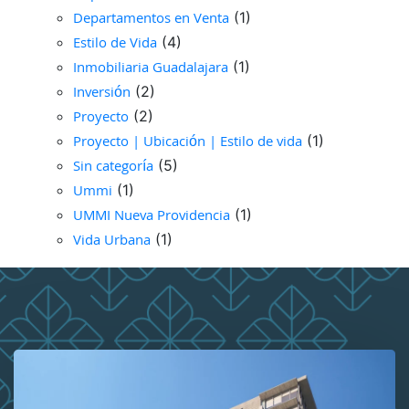
Departamentos en Venta
(1)
Estilo de Vida
(4)
Inmobiliaria Guadalajara
(1)
Inversión
(2)
Proyecto
(2)
Proyecto | Ubicación | Estilo de vida
(1)
Sin categoría
(5)
Ummi
(1)
UMMI Nueva Providencia
(1)
Vida Urbana
(1)