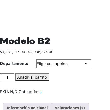
Modelo B2
Rango
$
4,481,116.00
-
$
4,996,274.00
de
precios:
Departamento
desde
$4,481,116.00
Modelo
Añadir al carrito
hasta
B2
$4,996,274.00
cantidad
SKU:
N/D
Categoría:
B
Información adicional
Valoraciones (0)