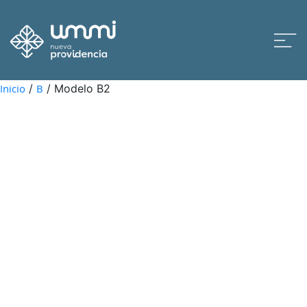
Inicio
/
B
/ Modelo B2