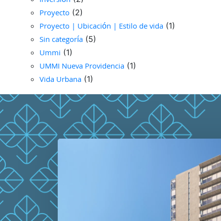
Inversión
Proyecto
(2)
Proyecto | Ubicación | Estilo de vida
(1)
Sin categoría
(5)
Ummi
(1)
UMMI Nueva Providencia
(1)
Vida Urbana
(1)