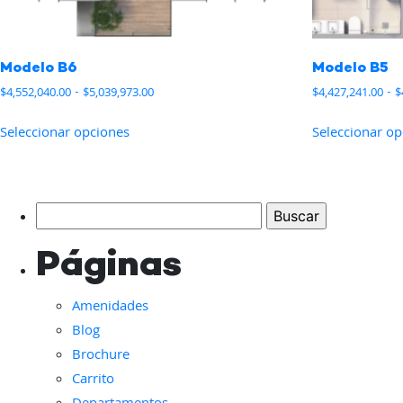
Modelo B6
Modelo B5
Rango
$
4,552,040.00
-
$
5,039,973.00
$
4,427,241.00
-
$
de
Este
precios:
Seleccionar opciones
Seleccionar o
producto
desde
tiene
$4,552,040.00
hasta
múltiples
$5,039,973.00
variantes.
Buscar:
Las
opciones
Páginas
se
pueden
Amenidades
elegir
Blog
en
Brochure
la
Carrito
página
de