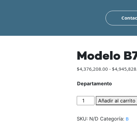
Contac
Modelo B
$
4,376,208.00
-
$
4,945,828
Departamento
Modelo
Añadir al carrito
B7
cantidad
SKU:
N/D
Categoría:
B