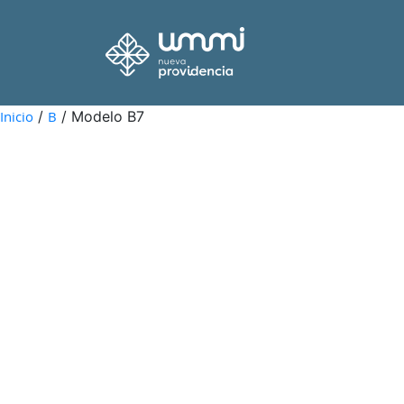
Inicio
/
B
/ Modelo B7