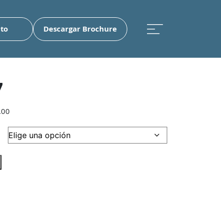
to
Descargar Brochure
7
Rango
.00
de
precios:
desde
$4,376,208.00
hasta
$4,945,828.00